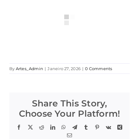
By
Artes_Admin
|
Janeiro 27, 2026
|
0 Comments
Share This Story,
Choose Your Platform!
Facebook
X
Reddit
LinkedIn
WhatsApp
Telegram
Tumblr
Pinterest
Vk
Xing
Email