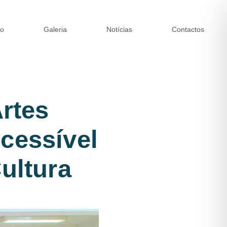
ão
Galeria
Notícias
Contactos
Artes
cessível
ultura