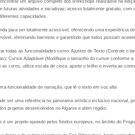
 encontrar um arquivo completo dos workshops realizados na ediçã
futuras atividades e iniciativas; acesso totalmente gratuito, com 
iferentes capacidades.
vida para ser totalmente acessível, oferecendo uma experiência ot
móvel, eliminando barreiras e garantindo que todos possam aceder 
ar todas as funcionalidades como: Ajustes de Texto (Controle o tam
as); Cursor Adaptável (Modifique o tamanho do cursor conforme a 
 as cores, utilize escala de cinza, ajuste o brilho e inverta as cor
a funcionalidade de narração, que lê o texto em voz alta
ende ser uma referência no panorama artístico inclusivo nacional, 
 dos projetos desenvolvidos no Algarve e além região.
vas é um projeto apoiado pelos fundos europeus, no âmbito do Pro