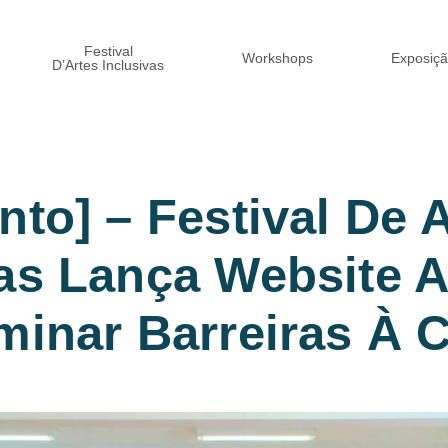
Festival
Workshops
Exposiç
D’Artes Inclusivas
Setembro 3, 2025
nto] – Festival De 
vas Lança Website A
minar Barreiras À C