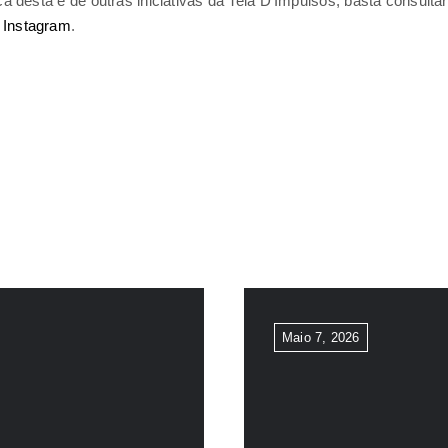
 desta e de outras iniciativas da Teia D’Impulsos, basta consulta
e
Instagram
.
Maio 7, 2026