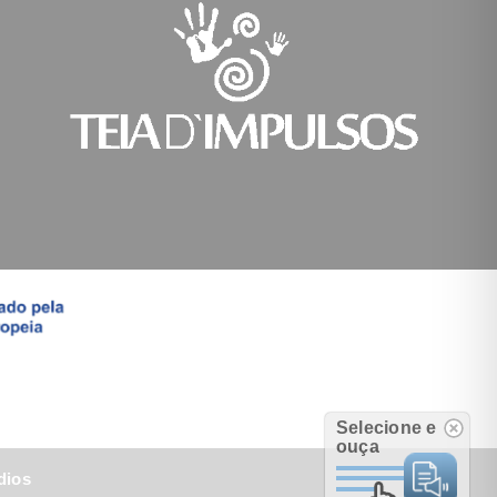
Selecione e
ouça
dios