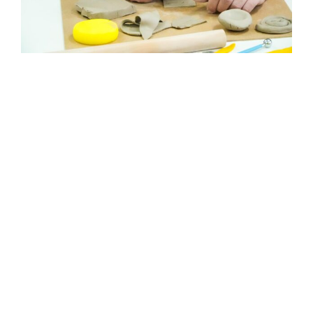
Festival De
Artes
Inclusivas
Molda Talento
Com Workshop
De Cerâmica No