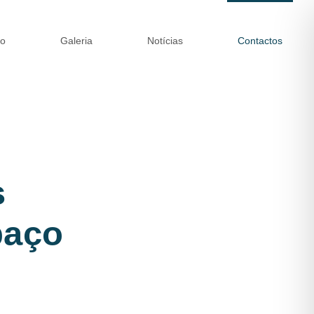
ão
Galeria
Notícias
Contactos
:
s
paço