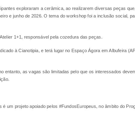
icipantes exploraram a cerâmica, ao realizarem diversas peças que
neiro e junho de 2026. O tema do workshop foi a inclusão social, pa
 Atelier 1+1, responsável pela cozedura das peças.
cado à Cianotipia, e terá lugar no Espaço Ágora em Albufeira (APE
 no entanto, as vagas são limitadas pelo que os interessados devem
rição.
vas é um projeto apoiado pelos #FundosEuropeus, no âmbito do Pr